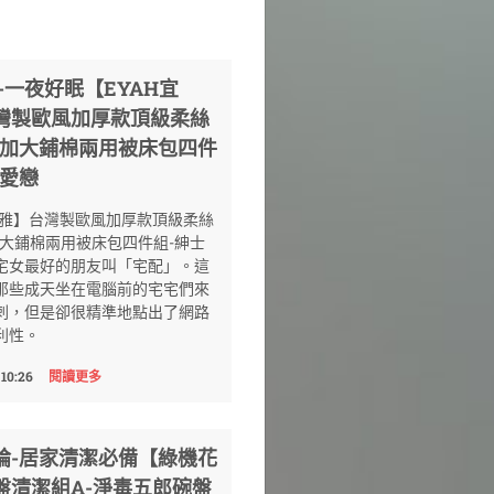
-一夜好眠【EYAH宜
灣製歐風加厚款頂級柔絲
人加大鋪棉兩用被床包四件
士愛戀
h宜雅】台灣製歐風加厚款頂級柔絲
加大鋪棉兩用被床包四件組-紳士
宅女最好的朋友叫「宅配」。這
那些成天坐在電腦前的宅宅們來
刺，但是卻很精準地點出了網路
利性。
 10:26
閱讀更多
討論-居家清潔必備【綠機花
盤清潔組A-淨毒五郎碗盤