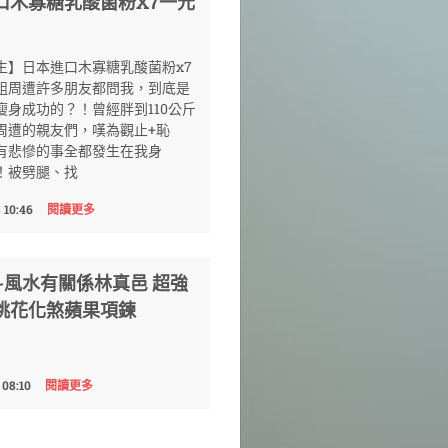
口木寡糖乳酸菌粉X7一元
生】日本進口木寡糖乳酸菌粉x7
組周遭許多朋友都問我，到底是
瘦身成功的？！曾經胖到110公斤
周遭的親友們，嘆為觀止+恥
有悲慘的事全都發生在我身
！被劈腿、找
 10:46
閱讀更多
論-風水有關係林真邑 超強
桃花化煞蘋果項鍊
 08:10
閱讀更多