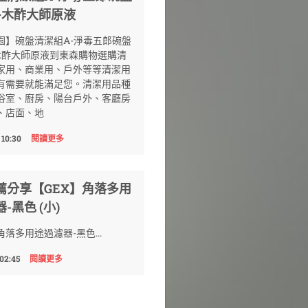
+木酢大師原液
園】碗盤清潔組A-淨毒五郎碗盤
木酢大師原液到東森購物選購清
家用、商業用、戶外等等清潔用
有需要就能滿足您。清潔用品種
浴室、廚房、陽台戶外、客廳房
、店面、地
 10:30
閱讀更多
薦分享【GEX】角落多用
-黑色 (小)
角落多用途過濾器-黑色...
 02:45
閱讀更多