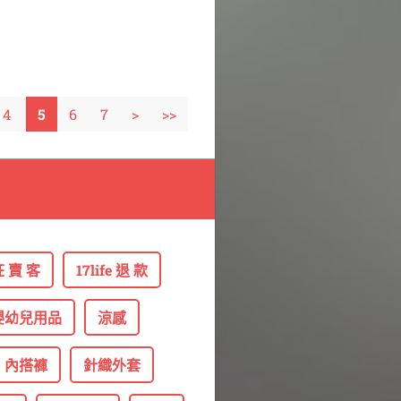
4
5
6
7
>
>>
 賣 客
17life 退 款
嬰幼兒用品
涼感
內搭褲
針織外套