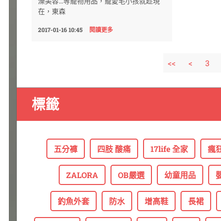
澡美容...等寵物用品，寵愛毛小孩就趁現
在，東森
2017-01-16 10:45
閱讀更多
<<
<
3
標籤
五分褲
四肢 酸痛
17life 全家
瘋狂
ZALORA
OB嚴選
幼童用品
釣魚外套
防水
增高鞋
長裙