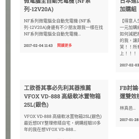
微電腦全自動充電機 (NF系
日本進
列-12V20A)
加購組
NF系列微電腦全自動充電機 (NF系
【得意人
列-12V20A)身邊有不少朋友跟我一樣在找
一元加購
NF系列微電腦全自動充電機...
如何減肥
的我，讓
2017-02-04 11:43
閱讀更多
笑！！所
上！！！
2017-02-03
工欲善其事必先利其器推薦
FB討
VFOX VD-888 高級軟冰置物箱
運雙效
25L(銀色)
林真邑...
VFOX VD-888 高級軟冰置物箱25L(銀色)
2017-01-28
最近想DIY整理修繕自宅，網購經驗10多
年的我在想VFOX VD-888...