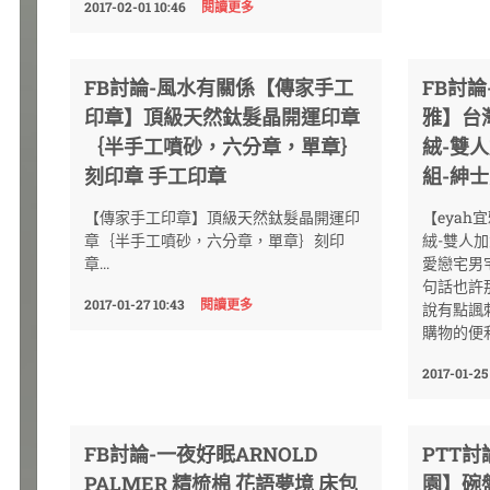
2017-02-01 10:46
閱讀更多
FB討論-風水有關係【傳家手工
FB討論
印章】頂級天然鈦髮晶開運印章
雅】台
｛半手工噴砂，六分章，單章｝
絨-雙
刻印章 手工印章
組-紳
【傳家手工印章】頂級天然鈦髮晶開運印
【eya
章｛半手工噴砂，六分章，單章｝刻印
絨-雙人
章...
愛戀宅男
句話也許
2017-01-27 10:43
閱讀更多
說有點諷
購物的便
2017-01-25
FB討論-一夜好眠ARNOLD
PTT
PALMER 精梳棉 花語夢境 床包
園】碗