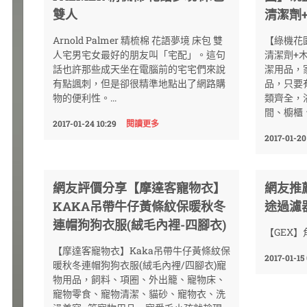
雙人
清潔劑
Arnold Palmer 精梳棉 花語夢境 床包 雙
【綠機花
人宅男宅女最好的朋友叫「宅配」。這句
清潔劑+
話也許那些成天坐在電腦前的宅宅們來說
潔用品，
有點諷刺，但是卻很精準地點出了網路購
品，只要
物的便利性。...
類齊全，
間、櫥櫃
2017-01-24 10:29
閱讀更多
2017-01-20
網友評價分享【摩達客寵物衣】
網友推
KAKA吊帶牛仔黃條紋保暖秋冬
途過濾器
連帽狗狗衣服(絨毛內裡-四腳衣)
【GEX】
【摩達客寵物衣】Kaka吊帶牛仔黃條紋保
2017-01-15
暖秋冬連帽狗狗衣服(絨毛內裡/四腳衣)寵
物用品，飼料、項圈、外出籠、寵物床、
寵物零食、寵物清潔、貓砂、寵物衣、洗