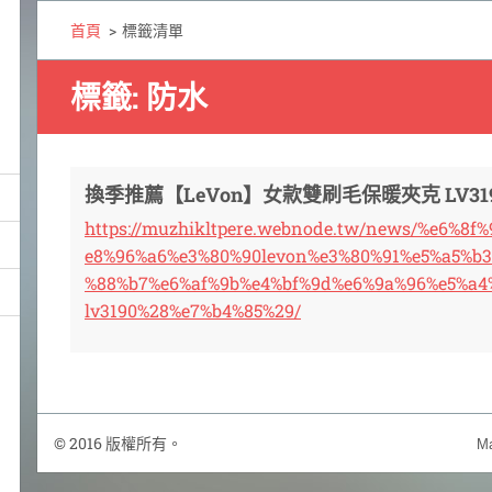
首頁
>
標籤清單
標籤: 防水
換季推薦【LeVon】女款雙刷毛保暖夾克 LV319
https://muzhikltpere.webnode.tw/news/%e6%8
e8%96%a6%e3%80%90levon%e3%80%91%e5%a5%b
%88%b7%e6%af%9b%e4%bf%9d%e6%9a%96%e5%a4
lv3190%28%e7%b4%85%29/
© 2016 版權所有。
Ma