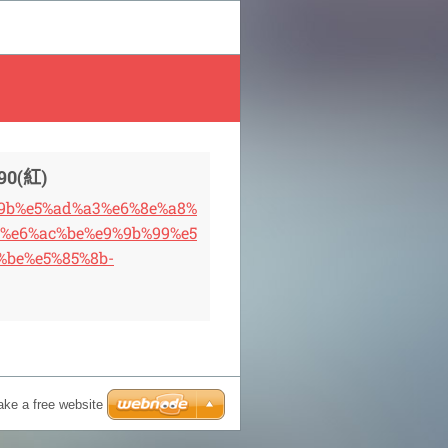
0(紅)
f%9b%e5%ad%a3%e6%8e%a8%
3%e6%ac%be%e9%9b%99%e5
%be%e5%85%8b-
ke a free website