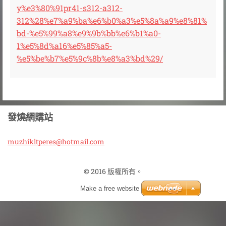
y%e3%80%91pr41-s312-a312-
312%28%e7%a9%ba%e6%b0%a3%e5%8a%a9%e8%81%
bd-%e5%99%a8%e9%9b%bb%e6%b1%a0-
1%e5%8d%a16%e5%85%a5-
%e5%be%b7%e5%9c%8b%e8%a3%bd%29/
發燒網購站
muzhiklt
peres@ho
tmail.co
m
© 2016 版權所有。
Make a free website