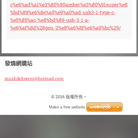
c%e6%ad%a1%e3%80%90amber%e3%80%91super%e8
%bd%89%e6%8e%a5%e9%a0%ad-usb3-1-type-c-
%e5%85%ac-%e8%bd%89-usb-3-1-a-
%e6%af%8d%28gen-2%e8%a6%8f%e6%a0%bc%29/
發燒網購站
muzhiklt
peres@ho
tmail.co
m
© 2016 版權所有。
Make a free website