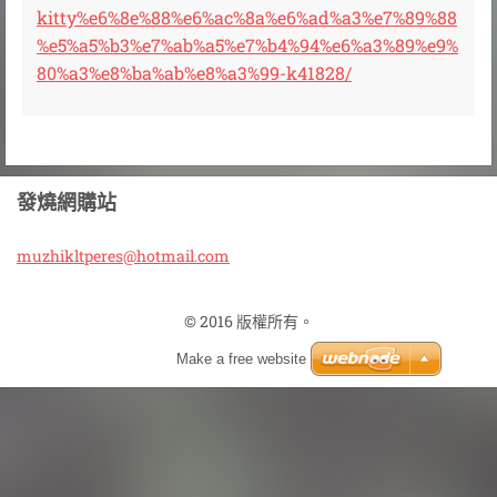
kitty%e6%8e%88%e6%ac%8a%e6%ad%a3%e7%89%88
%e5%a5%b3%e7%ab%a5%e7%b4%94%e6%a3%89%e9%
80%a3%e8%ba%ab%e8%a3%99-k41828/
發燒網購站
muzhiklt
peres@ho
tmail.co
m
© 2016 版權所有。
Make a free website