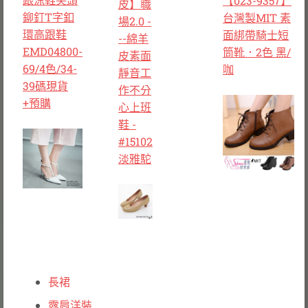
【023-9357】
皮】職
鉚釘T字釦
台灣製MIT 素
場2.0 -
環高跟鞋
面綁帶騎士短
--綿羊
EMD04800-
筒靴．2色 黑/
皮素面
69/4色/34-
咖
靜音工
39碼現貨
作不分
+預購
心上班
鞋 -
#15102
淡雅駝
長裙
露肩洋裝