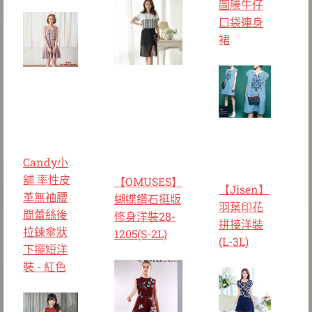
圖騰牛仔
口袋連身
裙
Candy小
舖 率性皮
【OMUSES】
【Jisen】
革無袖腰
蝴蝶鑽石挺版
羽葉印花
間蕾絲後
修身洋裝28-
拼接洋裝
拉鍊傘狀
1205(S-2L)
(L-3L)
下擺短洋
裝 - 紅色