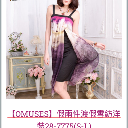
【OMUSES】假兩件渡假雪紡洋
裝28-7775(S-L)