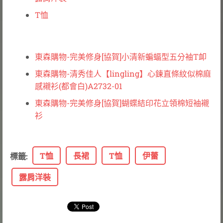
T恤
東森購物-完美修身[協賀]小清新蝙蝠型五分袖T卹
東森購物-清秀佳人【lingling】心鍊直條紋似棉麻
感襯衫(都會白)A2732-01
東森購物-完美修身[協賀]蝴蝶結印花立領棉短袖襯
衫
T恤
長裙
T恤
伊蕾
標籤
:
露肩洋裝