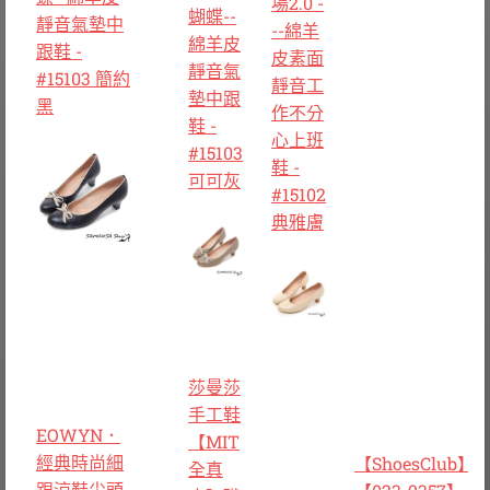
場2.0 -
蝴蝶--
靜音氣墊中
--綿羊
綿羊皮
跟鞋 -
皮素面
靜音氣
#15103 簡約
靜音工
墊中跟
黑
作不分
鞋 -
心上班
#15103
鞋 -
可可灰
#15102
典雅膚
莎曼莎
手工鞋
EOWYN．
【MIT
經典時尚細
【ShoesClub】
全真
跟涼鞋尖頭