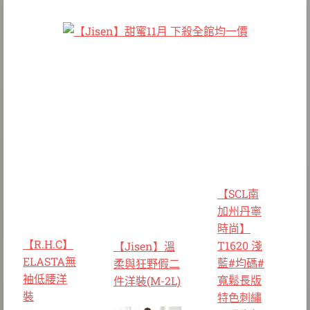
【SCL南
加州丹寧
時尚】
【R.H.C】
T1620 淺
【Jisen】溫
ELASTA無
藍#均碼#
柔與狂野假二
袖低腰洋
寬鬆長版
件洋裝(M-2L)
裝
特色刺繡