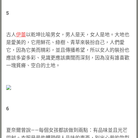
5
古人
伊蕾
以乾坤比喻男女，男人是天，女人是地。大地也
是愛美的，它用鮮花、綠樹、青草來裝扮自己，人們愛
它，因為它美而精彩，並且傳播希望，所以女人的裝扮也
應該多姿多彩、見識更應該廣闊而深刻，因為沒有誰喜歡
一塊貧瘠、空白的土地。
6
夏奈爾曾說——每個女孩都該做到兩點：有品味並且光芒
四射。衣服是最能體現個人品味的東西，別出心裁的款型