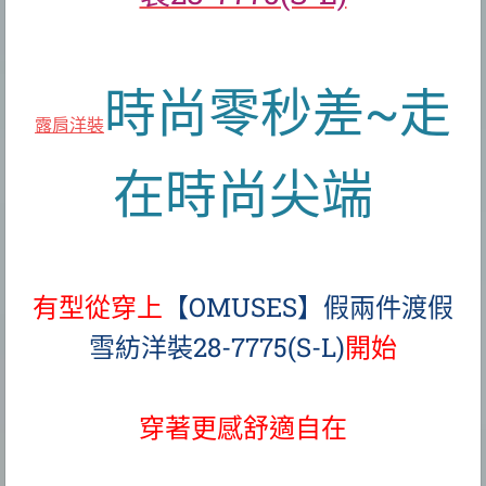
時尚零秒差~走
露肩洋裝
在時尚尖端
有型從穿上
【OMUSES】假兩件渡假
雪紡洋裝28-7775(S-L)
開始
穿著更感舒適自在