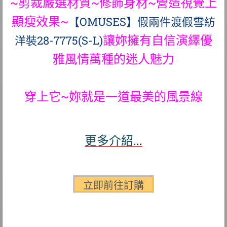
~剪裁嚴選材質~修飾身材~營造視覺上
顯瘦效果~
【OMUSES】假兩件渡假雪紡
讓妳擁有自信演繹優
洋裝28-7775(S-L)
雅風情萬種的迷人魅力
穿上它~妳就是一道最美的風景線
更多介紹.
..