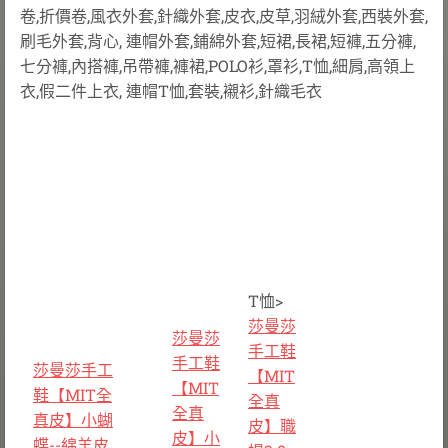
卷,折價卷,風衣外套,針織外套,皮衣,皮草,羽絨外套,西裝外套,
刷毛外套,背心, 連帽外套,鋪綿外套,短裙,長裙,短褲,五分褲,
七分褲,內搭褲,吊帶褲,褲裙,POLO衫,罩衫,T恤,細肩,高領上
衣,假二件上衣, 連帽T恤,套裝,襯衫,針織毛衣
T恤>
莎曼莎
莎曼莎
手工鞋
手工鞋
莎曼莎手工
【MIT
【MIT
鞋【MIT全
全真
全真
真皮】小蝴
皮】職
皮】小
蝶--綿羊皮