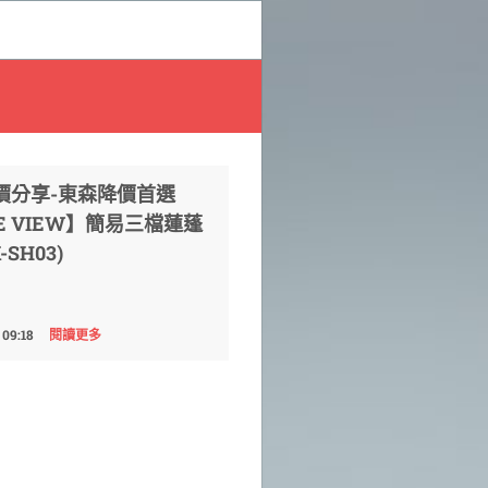
價分享-東森降價首選
E VIEW】簡易三檔蓮蓬
-SH03)
 09:18
閱讀更多