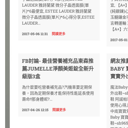
LAUDER 雅詩蘭黛 微分子晶透面膜(單
宜, 【A
片)*6最便宜, ESTEE LAUDER 雅詩蘭黛
(純銀鍊)
微分子晶透面膜(單片)*6心得分享,ESTEE
玉髓鑲金項
LAUDER...
言轉運輪 
【A+】六
2017-05-06 11:31
閱讀更多
2017-05-01
FB討論- 最佳營養補充品東森推
網友推
薦JUMELLE淨顏美姬錠全新升
BABY
級版3盒
寶寶外出
為什麼要吃營養補充品?汽機車要定期保
魔法Bab
養，因為定期保養才能保持性能延長使用
外出鞋~sh
壽命!!那身體呢?...
鞋 阿諾帕
使用心得,
2017-04-26 12:15
閱讀更多
中底寶寶外
Baby 
鞋~sh96