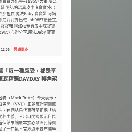
寶寶外出鞋~sh9657大推,魔法
寶寶鞋 阿諾帕瑪真皮中底寶寶外出
57那裡買,魔法Baby 寶寶鞋 阿諾
底寶寶外出鞋~sh9657最便宜,
y 寶寶鞋 阿諾帕瑪真皮中底寶寶
h9657心得分享,魔法Baby 寶寶
 12:06
閱讀更多
推薦「每一種感受，都是享
森精選DAYDAY 轉角架
特（Mark Rutte）今天表示，
自民黨（VVD）正朝贏得荷蘭國
進，這個結果代表荷蘭拒絕「錯
民粹主義」。出口民調顯示自民
這個結果讓原本擔心歐洲民粹興
鬆了一口氣。官方還未宣布選舉