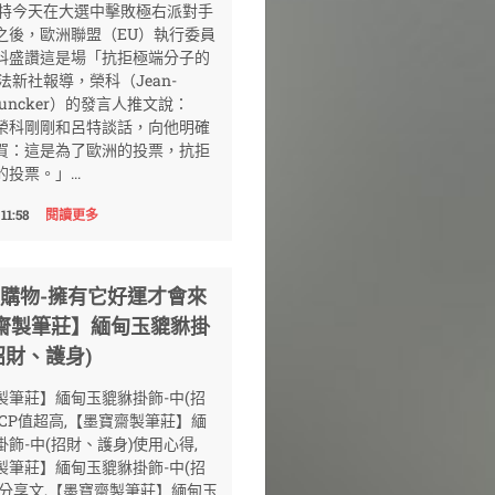
呂特今天在大選中擊敗極右派對手
之後，歐洲聯盟（EU）執行委員
科盛讚這是場「抗拒極端分子的
法新社報導，榮科（Jean-
?Juncker）的發言人推文說：
榮科剛剛和呂特談話，向他明確
賀：這是為了歐洲的投票，抗拒
投票。」...
11:58
閱讀更多
O購物-擁有它好運才會來
齋製筆莊】緬甸玉貔貅掛
招財、護身)
製筆莊】緬甸玉貔貅掛飾-中(招
)CP值超高,【墨寶齋製筆莊】緬
飾-中(招財、護身)使用心得,
製筆莊】緬甸玉貔貅掛飾-中(招
)分享文,【墨寶齋製筆莊】緬甸玉